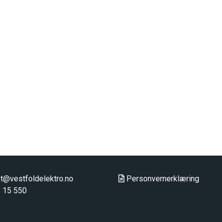
t@vestfoldelektro.no
Personvernerklæring
 15 550